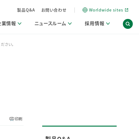
製品Q&A
お問い合わせ
Worldwide sites
企業情報
ニュースルーム
採用情報
ださい。
内
ON Scope（ストーリーメディア）
活動ブログ「サステナブルな社員より。」
商品・サービス関連ニュースリリース
採用関連情報
発信情報
サポート
海外拠点一覧
習慣づくりラボ
電子公告
仕事ガイド
関連リンク
コーポレート・ガバナンス
研究情報誌 (LION SCIENCE JOURNAL)
IR情報開示方針
人材開発
方針・宣言
免責事項
サステナビリティニュースリリース
研究・調査ニュースリリース
デジタルトランスフォーメーション
取引所規則の遵守に関する確認書
印刷
製品Q＆A