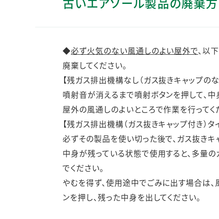
古いエアゾール製品の廃棄方
人的資本・労働安全
人権の尊重
責任あるサプライチェーンマネジメントの構築
◆
必ず火気のない風通しのよい屋外で
、以
顧客の満足と信頼の追求
廃棄してください。
【残ガス排出機構なし（ガス抜きキャップのな
噴射音が消えるまで噴射ボタンを押して、中
屋外の風通しのよいところで作業を行ってく
【残ガス排出機構（ガス抜きキャップ付き）タ
必ずその製品を使い切った後で、ガス抜きキャ
中身が残っている状態で使用すると、多量の
でください。
やむを得ず、使用途中でごみに出す場合は、
ンを押し、残った中身を出してください。