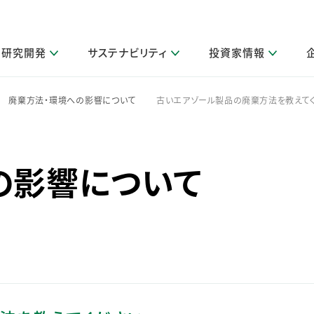
研究開発
サステナビリティ
投資家情報
閉じる
閉じる
閉じる
閉じる
閉じる
閉じる
閉じる
サステナビリティトップ
ニュースルームトップ
投資家情報トップ
製品情報トップ
研究開発トップ
企業情報トップ
採用情報トップ
廃棄方法・環境への影響について
古いエアゾール製品の廃棄方法を教えてく
>
>
その他 重要研究活動
製品関連情報
IR関連情報
障がい者採用
ガバナンス
会社案
LI
取扱店舗検索
研究におけるデジタル技術活用
コーポレート・ガバナンス
IR資料室
会社概要
の影響について
グループ会社採用
キャンペーン一覧（Lidea）
研究によるサステナブルな活動
IRカレンダー
事業分野
海外グループでの取り組み
CM情報（YouTube公式チャンネル）
IRに関するQ&A
役員紹介
お客様のニーズに応える高品質で安全なものづくり
IRメール配信登録
事業所一覧
編集方針・各種ガイドライン対照表
製品の品質と安全性への取り組み
グループ・関連会社一覧
関連データ
基本情報
ESGデータ・第三者検証
研究開発拠点
イニシアチブ・外部評価
研究実績