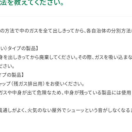
法を教えてください。
ステークホルダー・エンゲージメント
社会貢献活動
サステナビリティ発行物ダウンロード
下の方法で中のガスを全て出しきってから、各自治体の分別方法
い）タイプの製品】
身を出しきってから廃棄してください。その際、ガスを吸い込ま
ださい。
イプの製品】
ップ（残ガス排出用）をお使いください。
ガスや中身が出て危険なため、中身が残っている製品には使用
風通しがよく、火気のない屋外でシューッという音がしなくなる