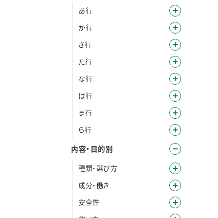
あ行
か行
さ行
た行
な行
は行
ま行
ら行
内容・目的別
種類・選び方
成分・働き
安全性