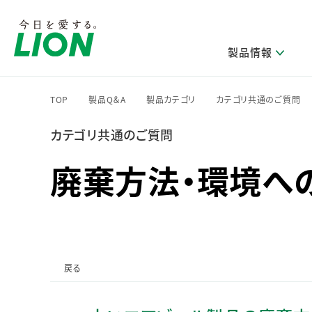
製品情報
TOP
製品Q＆A
製品カテゴリ
カテゴリ共通のご質問
>
>
>
カテゴリ共通のご質問
研究開発方針・本部長メッセージ
ライオンのサステナビリティ
製品を探す
新卒採用
IRニュース
企業理念
ニュースリリース
ブランドから探す
トップメッセージ
新卒採用2028
廃棄方法・環境へ
研究開発領域
トップメッセージ
経営方針・体制
カテゴリから探す
考え方と推進体制
企業理解イベント
コア技術
重要課題（マテリアリティ）特定のプロセス
経営戦略・中期経営計画
財務・業績情報
キャリア採用
製品一覧
主な研究部門
環境
新製品一覧
株主・株式情報
ライオンの歴史
基盤技術研究
エコ製品一覧
サステナブルな地球環境への取組み推進
製品開発研究
個人投資家のみなさまへ
戻る
製造終了品一覧
社会
生産技術研究
健康な生活習慣づくり