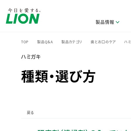
製品情報
TOP
製品Q＆A
製品カテゴリ
歯とお口のケア
ハ
>
>
>
>
ハミガキ
研究開発方針・本部長メッセージ
ライオンのサステナビリティ
製品を探す
新卒採用
IRニュース
企業理念
ニュースリリース
ブランドから探す
トップメッセージ
新卒採用2028
種類・選び方
研究開発領域
トップメッセージ
経営方針・体制
カテゴリから探す
考え方と推進体制
企業理解イベント
コア技術
重要課題（マテリアリティ）特定のプロセス
経営戦略・中期経営計画
財務・業績情報
キャリア採用
製品一覧
主な研究部門
環境
新製品一覧
株主・株式情報
ライオンの歴史
基盤技術研究
エコ製品一覧
サステナブルな地球環境への取組み推進
製品開発研究
個人投資家のみなさまへ
戻る
製造終了品一覧
社会
生産技術研究
健康な生活習慣づくり