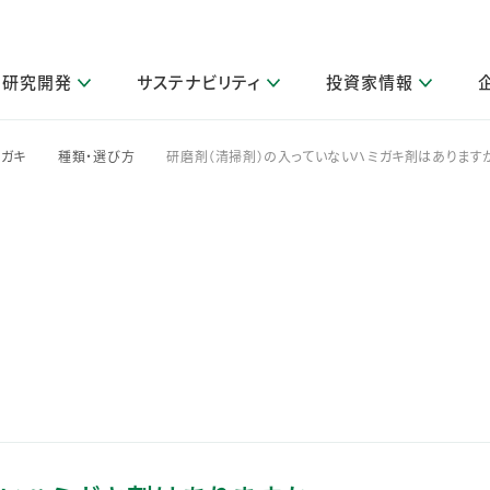
研究開発
サステナビリティ
投資家情報
閉じる
閉じる
閉じる
閉じる
閉じる
閉じる
閉じる
サステナビリティトップ
ニュースルームトップ
投資家情報トップ
製品情報トップ
研究開発トップ
企業情報トップ
採用情報トップ
ミガキ
種類・選び方
研磨剤（清掃剤）の入っていないハミガキ剤はあります
>
>
その他 重要研究活動
製品関連情報
IR関連情報
障がい者採用
ガバナンス
会社案
LI
取扱店舗検索
研究におけるデジタル技術活用
コーポレート・ガバナンス
IR資料室
会社概要
グループ会社採用
キャンペーン一覧（Lidea）
研究によるサステナブルな活動
IRカレンダー
事業分野
海外グループでの取り組み
CM情報（YouTube公式チャンネル）
IRに関するQ&A
役員紹介
お客様のニーズに応える高品質で安全なものづくり
IRメール配信登録
事業所一覧
編集方針・各種ガイドライン対照表
製品の品質と安全性への取り組み
グループ・関連会社一覧
関連データ
基本情報
ESGデータ・第三者検証
研究開発拠点
イニシアチブ・外部評価
研究実績