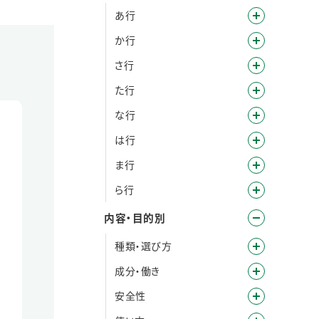
あ行
か行
さ行
た行
な行
は行
ま行
ら行
内容・目的別
種類・選び方
成分・働き
安全性