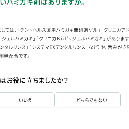
いハミガキ剤はありますか。
ステークホルダー・エンゲージメント
社会貢献活動
サステナビリティ発行物ダウンロード
しては、「デントヘルス薬用ハミガキ無研磨ゲル」「クリニカア
 ジェルハミガキ」「クリニカＫｉｄ’ｓジェルハミガキ」があります
ンタルリンス」「システマEXデンタルリンス」など）や、舌みが
磨剤無配合です。
はお役に立ちましたか？
いいえ
どちらでもない