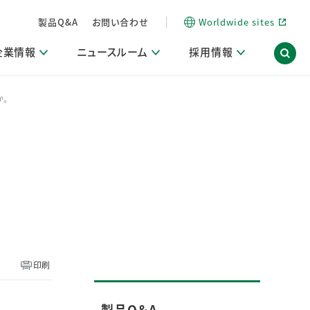
製品Q&A
お問い合わせ
Worldwide sites
企業情報
ニュースルーム
採用情報
か。
内
ON Scope（ストーリーメディア）
活動ブログ「サステナブルな社員より。」
商品・サービス関連ニュースリリース
採用関連情報
発信情報
サポート
海外拠点一覧
習慣づくりラボ
電子公告
仕事ガイド
関連リンク
コーポレート・ガバナンス
研究情報誌 (LION SCIENCE JOURNAL)
IR情報開示方針
人材開発
方針・宣言
免責事項
サステナビリティニュースリリース
研究・調査ニュースリリース
デジタルトランスフォーメーション
取引所規則の遵守に関する確認書
印刷
製品Q＆A