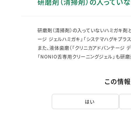
研磨剤（清掃剤）の入っていな
人的資本・労働安全
人権の尊重
責任あるサプライチェーンマネジメントの構築
研磨剤（清掃剤）の入っていないハミガキ剤と
顧客の満足と信頼の追求
ージ ジェルハミガキ」「システマハグキプラス
また、液体歯磨（「クリニカアドバンテージ デ
「NONIO舌専用クリーニングジェル」も研
この情報
はい