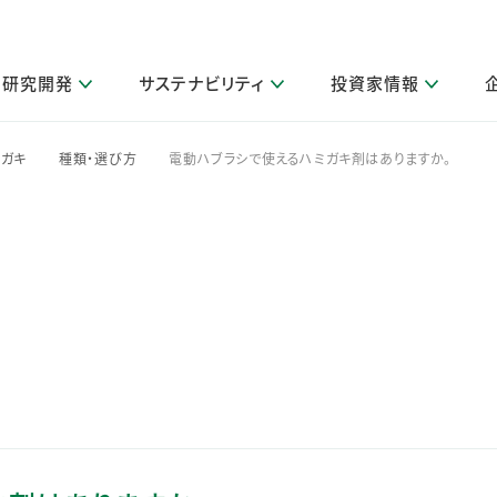
研究開発
サステナビリティ
投資家情報
閉じる
閉じる
閉じる
閉じる
閉じる
閉じる
閉じる
サステナビリティトップ
ニュースルームトップ
投資家情報トップ
製品情報トップ
研究開発トップ
企業情報トップ
採用情報トップ
ミガキ
種類・選び方
電動ハブラシで使えるハミガキ剤はありますか。
>
>
その他 重要研究活動
製品関連情報
IR関連情報
障がい者採用
ガバナンス
会社案
LI
取扱店舗検索
研究におけるデジタル技術活用
コーポレート・ガバナンス
IR資料室
会社概要
グループ会社採用
キャンペーン一覧（Lidea）
研究によるサステナブルな活動
IRカレンダー
事業分野
海外グループでの取り組み
CM情報（YouTube公式チャンネル）
IRに関するQ&A
役員紹介
お客様のニーズに応える高品質で安全なものづくり
IRメール配信登録
事業所一覧
編集方針・各種ガイドライン対照表
製品の品質と安全性への取り組み
グループ・関連会社一覧
関連データ
基本情報
ESGデータ・第三者検証
研究開発拠点
イニシアチブ・外部評価
研究実績