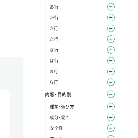
あ行
か行
さ行
た行
な行
は行
ま行
ら行
内容・目的別
種類・選び方
成分・働き
安全性