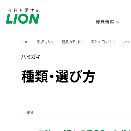
製品情報
TOP
製品Q＆A
製品カテゴリ
歯とお口のケア
ハ
>
>
>
>
ハミガキ
研究開発方針・本部長メッセージ
ライオンのサステナビリティ
製品を探す
新卒採用
IRニュース
企業理念
ニュースリリース
ブランドから探す
トップメッセージ
新卒採用2028
種類・選び方
研究開発領域
トップメッセージ
経営方針・体制
カテゴリから探す
考え方と推進体制
企業理解イベント
コア技術
重要課題（マテリアリティ）特定のプロセス
経営戦略・中期経営計画
財務・業績情報
キャリア採用
製品一覧
主な研究部門
環境
新製品一覧
株主・株式情報
ライオンの歴史
基盤技術研究
エコ製品一覧
サステナブルな地球環境への取組み推進
製品開発研究
個人投資家のみなさまへ
戻る
製造終了品一覧
社会
生産技術研究
健康な生活習慣づくり