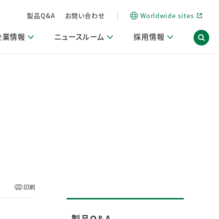
製品Q&A
お問い合わせ
Worldwide sites
企業情報
ニュースルーム
採用情報
内
ON Scope（ストーリーメディア）
活動ブログ「サステナブルな社員より。」
商品・サービス関連ニュースリリース
採用関連情報
発信情報
サポート
海外拠点一覧
習慣づくりラボ
電子公告
仕事ガイド
関連リンク
コーポレート・ガバナンス
研究情報誌 (LION SCIENCE JOURNAL)
IR情報開示方針
人材開発
方針・宣言
免責事項
サステナビリティニュースリリース
研究・調査ニュースリリース
デジタルトランスフォーメーション
取引所規則の遵守に関する確認書
印刷
製品Q＆A