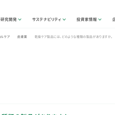
研究開発
サステナビリティ
投資家情報
閉じる
閉じる
閉じる
閉じる
閉じる
閉じる
閉じる
サステナビリティトップ
ニュースルームトップ
投資家情報トップ
製品情報トップ
研究開発トップ
企業情報トップ
採用情報トップ
カルケア
皮膚薬
乾燥ケア製品には、どのような種類の製品がありますか。
>
>
その他 重要研究活動
製品関連情報
IR関連情報
障がい者採用
ガバナンス
会社案
LI
取扱店舗検索
研究におけるデジタル技術活用
コーポレート・ガバナンス
IR資料室
会社概要
グループ会社採用
キャンペーン一覧（Lidea）
研究によるサステナブルな活動
IRカレンダー
事業分野
海外グループでの取り組み
CM情報（YouTube公式チャンネル）
IRに関するQ&A
役員紹介
お客様のニーズに応える高品質で安全なものづくり
IRメール配信登録
事業所一覧
編集方針・各種ガイドライン対照表
製品の品質と安全性への取り組み
グループ・関連会社一覧
関連データ
基本情報
ESGデータ・第三者検証
研究開発拠点
イニシアチブ・外部評価
研究実績