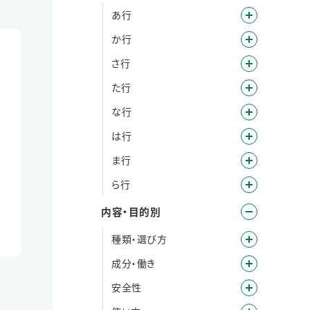
あ行
か行
さ行
た行
な行
は行
ま行
ら行
内容・目的別
種類・選び方
成分・働き
安全性