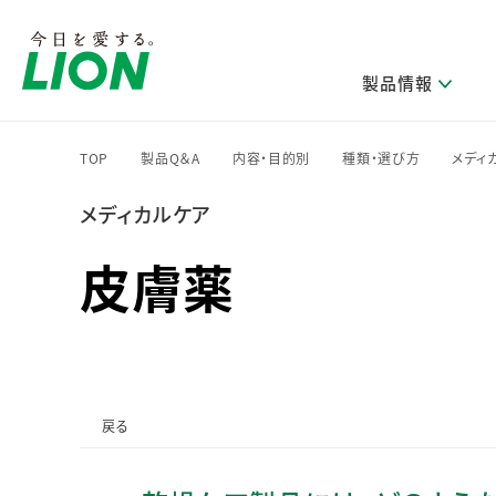
製品情報
TOP
製品Q＆A
内容・目的別
種類・選び方
メディ
>
>
>
>
メディカルケア
研究開発方針・本部長メッセージ
ライオンのサステナビリティ
製品を探す
新卒採用
IRニュース
企業理念
ニュースリリース
ブランドから探す
トップメッセージ
新卒採用2028
皮膚薬
研究開発領域
トップメッセージ
経営方針・体制
カテゴリから探す
考え方と推進体制
企業理解イベント
コア技術
重要課題（マテリアリティ）特定のプロセス
経営戦略・中期経営計画
財務・業績情報
キャリア採用
製品一覧
主な研究部門
環境
新製品一覧
株主・株式情報
ライオンの歴史
基盤技術研究
エコ製品一覧
サステナブルな地球環境への取組み推進
製品開発研究
個人投資家のみなさまへ
戻る
製造終了品一覧
社会
生産技術研究
健康な生活習慣づくり