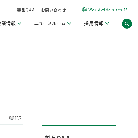
製品Q&A
お問い合わせ
Worldwide sites
企業情報
ニュースルーム
採用情報
内
ON Scope（ストーリーメディア）
活動ブログ「サステナブルな社員より。」
商品・サービス関連ニュースリリース
採用関連情報
発信情報
サポート
海外拠点一覧
習慣づくりラボ
電子公告
仕事ガイド
関連リンク
コーポレート・ガバナンス
研究情報誌 (LION SCIENCE JOURNAL)
IR情報開示方針
人材開発
方針・宣言
免責事項
サステナビリティニュースリリース
研究・調査ニュースリリース
デジタルトランスフォーメーション
取引所規則の遵守に関する確認書
印刷
製品Q＆A