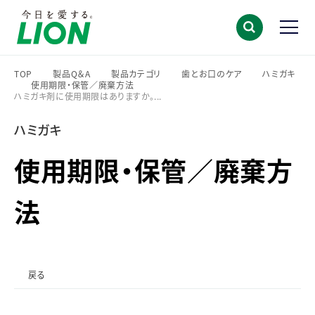
TOP
製品Q＆A
製品カテゴリ
歯とお口のケア
ハミガキ
使用期限・保管／廃棄方法
>
>
>
>
ハミガキ剤に使用期限はありますか。...
>
>
ハミガキ
使用期限・保管／廃棄方
法
戻る